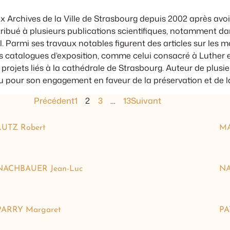
x Archives de la Ville de Strasbourg depuis 2002 après avo
ontribué à plusieurs publications scientifiques, notamment d
l
. Parmi ses travaux notables figurent des articles sur les
s catalogues d’exposition, comme celui consacré à Luther en 2
des projets liés à la cathédrale de Strasbourg. Auteur de plu
nu pour son engagement en faveur de la préservation et de l
Précédent
1
2
3
…
13
Suivant
LUTZ Robert
MA
NACHBAUER Jean-Luc
NA
PARRY Margaret
PA