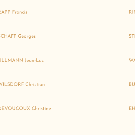
RAPP Francis
RI
SCHAFF Georges
ST
ULLMANN Jean-Luc
WA
WILSDORF Christian
BU
DEVOUCOUX Christine
EH