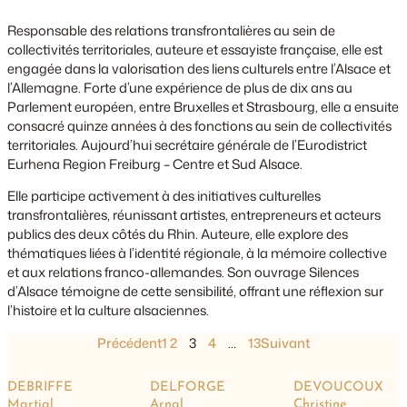
Responsable des relations transfrontalières au sein de
collectivités territoriales, auteure et essayiste française, elle est
engagée dans la valorisation des liens culturels entre l’Alsace et
l’Allemagne. Forte d’une expérience de plus de dix ans au
Parlement européen, entre Bruxelles et Strasbourg, elle a ensuite
consacré quinze années à des fonctions au sein de collectivités
territoriales. Aujourd’hui secrétaire générale de l’Eurodistrict
Eurhena Region Freiburg – Centre et Sud Alsace.
Elle participe activement à des initiatives culturelles
transfrontalières, réunissant artistes, entrepreneurs et acteurs
publics des deux côtés du Rhin. Auteure, elle explore des
thématiques liées à l’identité régionale, à la mémoire collective
et aux relations franco-allemandes. Son ouvrage
Silences
d’Alsace
témoigne de cette sensibilité, offrant une réflexion sur
l’histoire et la culture alsaciennes.
Précédent
1
2
3
4
…
13
Suivant
DEBRIFFE
DELFORGE
DEVOUCOUX
Martial
Arnal
Christine