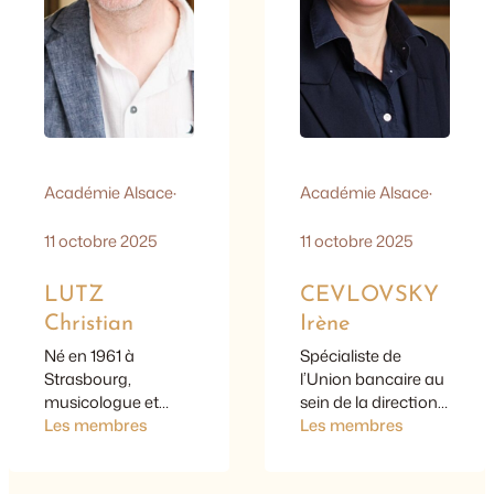
d’enseigner les
correspondant de
fondamentaux de
l’Académie des
l’IA à…
Inscriptions et
belles-lettres. Son
travail renouvelle les
connaissances…
Académie Alsace
·
Académie Alsace
·
11 octobre 2025
11 octobre 2025
LUTZ
CEVLOVSKY
Christian
Irène
Né en 1961 à
Spécialiste de
Strasbourg,
l’Union bancaire au
musicologue et
sein de la direction
technicien-conseil
Les membres
financière d’un
Les membres
auprès de la
grand groupe
Commission
bancaire. Diplômée