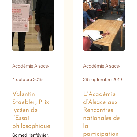
20/20 à l’épreuve du
bac scientifique et
la mention très
bien…
Académie Alsace
·
Académie Alsace
·
4 octobre 2019
29 septembre 2019
Valentin
L’Académie
Staebler, Prix
d’Alsace aux
lycéen de
Rencontres
l’Essai
nationales de
philosophique
la
participation
Samedi 1er février,