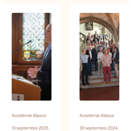
nationale des
d’une Grande Ecole
Monuments
de commerce et du
historiques,
Master Européen de
spécialiste reconnu
Gouvernance et
des orgues d’Alsace,
Administration initié
de Lorraine et de
lors du 40e
Paris. Auteur de
anniversaire du
nombreux
traité de l’Elysée par
inventaires et
les gouvernements
ouvrages de
français et
référence, il a suivi
allemand, elle est
comme maître
également Certifiée
d’œuvre la
par la Société des
restauration ou la
Analystes
construction de
Financiers en
plusieurs dizaines
analyse…
d’instruments en
France et à
l’étranger, dont…
Académie Alsace
·
Académie Alsace
·
13 septembre 2025
30 septembre 2024