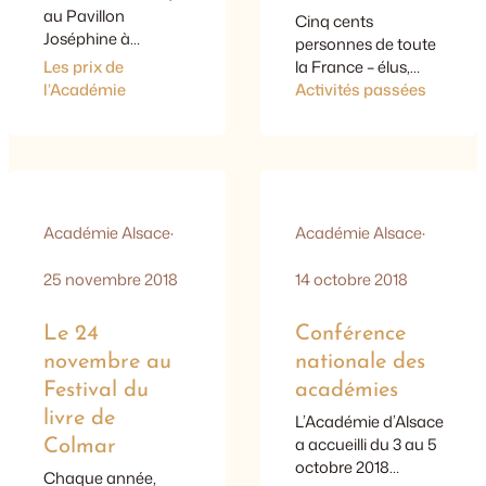
au Pavillon
Cinq cents
Joséphine à
personnes de toute
Strasbourg, dans le
Les prix de
la France – élus,
cadre d’un «
l’Académie
experts,
Activités passées
banquet
associations – se
philosophique » très
sont réunies du 29
animé, le Prix 2020
au 21 octobre à
de l’Essai
Mulhouse pour
philosophique,
échanger sur les
catégorie lycéen, a
innombrables
Académie Alsace
·
Académie Alsace
·
été remis à Valentin
expériences de
Staebler, élève du
démocratie
25 novembre 2018
14 octobre 2018
lycée André-
participative dans
Maurois de
les locaux du
Le 24
Conférence
Bischwiller. Initié en
Motoco, une friche
2007 par notre
novembre au
nationale des
industrielle DMC
ancien président,
magnifiquement
Festival du
académies
Bernard Pierrat, ce
requalifiée. Comme
livre de
L’Académie d’Alsace
prix de l’Académie
une réponse
a accueilli du 3 au 5
Colmar
d’Alsace a été
(partielle) à la crise
octobre 2018
redéfini…
de la démocratie ?
Chaque année,