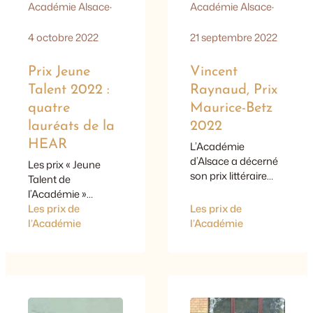
Académie Alsace
·
Académie Alsace
·
4 octobre 2022
21 septembre 2022
Prix Jeune
Vincent
Talent 2022 :
Raynaud, Prix
quatre
Maurice-Betz
lauréats de la
2022
HEAR
L’Académie
d’Alsace a décerné
Les prix « Jeune
son prix littéraire
Talent de
Maurice-Betz 2022,
l’Académie »
spécialisé dans la
montent en
Les prix de
Les prix de
traduction, au
puissance en 2022 :
l’Académie
l’Académie
Strasbourgeois
un jury renforcé et
Vincent Raynaud,
prestigieux, un
traducteur,
mécène engagé et
romancier et
désormais 4
éditeur. Il a
lauréats au lieu de 3,
notamment traduit
choisis le 24 juin