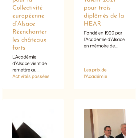
Collectivité
pour trois
européenne
diplômés de la
d’Alsace
HEAR
Réenchanter
Fondé en 1990 par
l’Académie d’Alsace
les châteaux
en mémoire de
forts
Robert Beltz (1900-
L’Académie
1981) – artiste qui a
d’Alsace vient de
illustré sur bois
remettre au
Les prix de
gravés des œuvres
président de la
Activités passées
l’Académie
majeures de la
Collectivité
littérature
européenne
(Baudelaire,
d’Alsace un rapport
Flaubert, Sébastien
fort attendu, initié à
Brant) –, le prix
l’automne 2019 et
Jeune Talent de
fruit d’auditions,
l’Académie
d’agoras publiques,
s’attache à identifier
de questionnaires
et encourager des
et d’un travail de
talents émergents