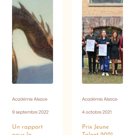
de l’italien l’œuvre
parmi les diplômés
de Roberto Saviano
de l’année de la
(dont le fameux «
Haute école des
Gomorra », plongée
arts du Rhin
hallucinée dans les
(Strasbourg et
entrailles de la
Mulhouse) : Camille
Mafia). Le prix lui a
Debard, Julia
été remis le 1er
Frechette,…
octobre à…
Académie Alsace
·
Académie Alsace
·
9 septembre 2022
4 octobre 2021
Un rapport
Prix Jeune
pour la
Talent 2021