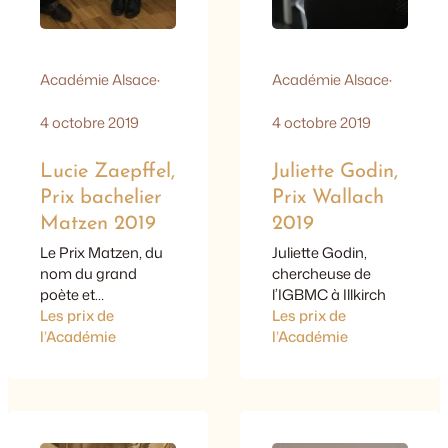
Académie Alsace
·
Académie Alsace
·
4 octobre 2019
4 octobre 2019
Lucie Zaepffel,
Juliette Godin,
Prix bachelier
Prix Wallach
Matzen 2019
2019
Le Prix Matzen, du
Juliette Godin,
nom du grand
chercheuse de
poète et
l’IGBMC à Illkirch
dialectologue
Les prix de
Les prix de
alsacien, est
l’Académie
l’Académie
décerné chaque
année par
l’Académie d’Alsace
à l’élève qui a
obtenu la meilleure