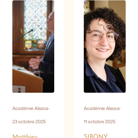
nationale « Biblios
Conférence
en folie », deux
nationale des
membres de
académies (Reims,
l’Académie d’Alsace
Dijon, Besançon,
dialogueront à la
Nancy, Metz,
Médiathèque de
Alsace) qui avaient
Colmar le 4 octobre
planché en juin
à 15 h
2024 à Colmar sur
l’avenir de nos
vignobles et de la
civilisation du vin.…
Académie Alsace
·
Académie Alsace
·
23 octobre 2025
11 octobre 2025
Matthieu
SIBONY