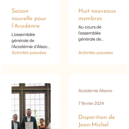
Saison
Huit nouveaux
nouvelle pour
membres
l’Académie
Au cours de
l’assemblée
L’assemblée
générale de
générale de
septembre 2024,
l’Académie d’Alsace,
huit nouveaux
magnifiquement
Activités passées
Activités passées
membres – dont
accueillie en la salle
deux
de la Décapole de
correspondants
l’hôtel de ville de
étrangers – ont été
Munster (merci au
intronisés au sein de
maire, Pierre
l’Académie
Dischinger) samedi
Académie Alsace
·
d’Alsace :
6 septembre 2025,
a donné le ton d’une
7 février 2024
saison nouvelle qui
s’annonce riche.
Disparition de
Remise du Prix de la
Jean-Michel
Décapole, qui