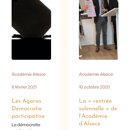
synthèse mené par
parmi les diplômés
un groupe de 14
de l’année de la
membres de
Haute école des…
l’Académie.
Académie Alsace
·
Académie Alsace
·
8 février 2021
10 octobre 2020
Les Agoras
La « rentrée
Démocratie
solennelle » de
participative
l’Académie
d’Alsace
La démocratie