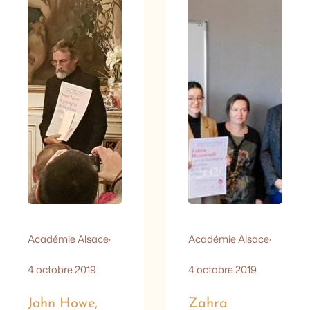
note et a manifesté
la plus grande
maîtrise de
l’alsacien à l’option
Langue et Culture
Régionales au bac.
Sur le millier de
candidats, 10 %
présentent en effet
l’option en…
Académie Alsace
·
Académie Alsace
·
4 octobre 2019
4 octobre 2019
John Howe,
Zahra