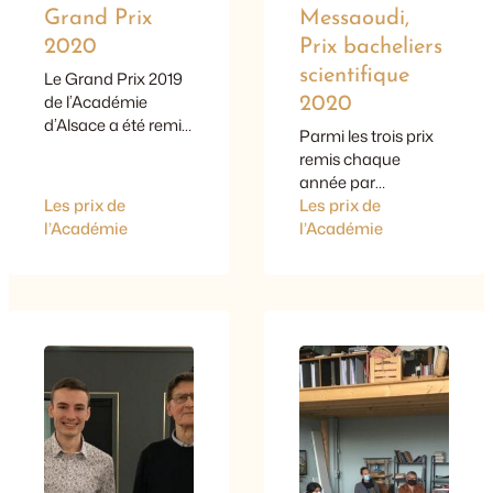
Grand Prix
Messaoudi,
2020
Prix bacheliers
scientifique
Le Grand Prix 2019
de l’Académie
2020
d’Alsace a été remis
Parmi les trois prix
à John Howe, en
remis chaque
présence de Roland
année par
Riess, maire de
Les prix de
l’Académie d’Alsace
Les prix de
Strasbourg.
l’Académie
à de jeunes
l’Académie
bacheliers
méritants, celui
pour les Sciences
Physiques a été
décerné le 20
janvier à Zahra
Messaoudi. Elève
du lycée Henri-
Meck de Molsheim,
elle a obtenu en juin
2019 la note de