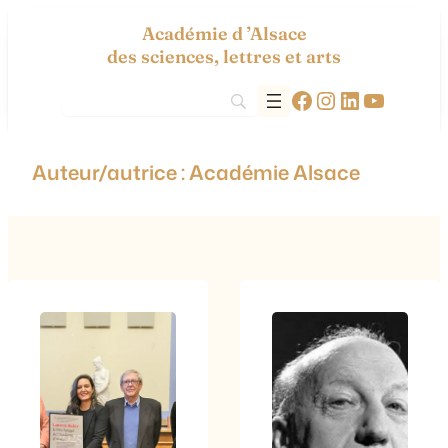
Aller
Académie d ’Alsace
au
des sciences, lettres et arts
contenu
Facebook
Instagram
LinkedIn
YouTub
Auteur/autrice :
Académie Alsace