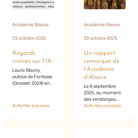
Académie Alsace
·
Académie Alsace
·
23 octobre 2025
23 octobre 2025
Regards
Un rapport
croisés sur l’IA
remarqué de
l’Académie
Laura Sibony,
autrice de Fantasia
d’Alsace
(Grasset, 2024) en
Le 6 septembre
conversation avec
2025, au moment
Yann Martin,
des vendanges,
inspecteur
Activités passées
l’Académie d’Alsace
Activités passées
pédagogique
a présenté la
régional de
parution des actes
philosophie &
du colloque des six
auteur. Dans le
académies de l’Est
cadre de la journée
membres de la