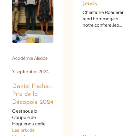
couronne chaque
Jeudy
année une
Christiane Roederer
publication
rend hommage à
historique de
notre confrère Jean-
qualité, au collectif…
Michel Jeudy,
décédé le 11 janvier
2024.
Académie Alsace
·
7 septembre 2024
Daniel Fischer,
Prix de la
Décapole 2024
C’est sous la
Coupole de
Haguenau (celle,
tout juste rénovée,
Les prix de